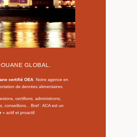
DOUANE GLOBAL.
ane certifié OEA
. Notre agence en
ortation de denrées alimentaires.
stons, certifions, administrons,
, conseillons... Bref : ACA est un
r
» actif et proactif.