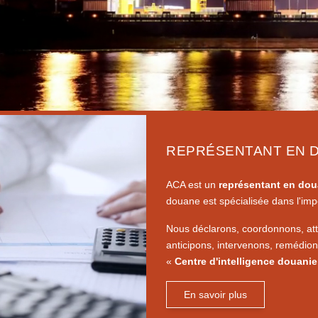
REPRÉSENTANT EN 
ACA est un
représentant en dou
douane est spécialisée dans l'imp
Nous déclarons, coordonnons, atte
anticipons, intervenons, remédions
«
Centre d'intelligence douanie
En savoir plus