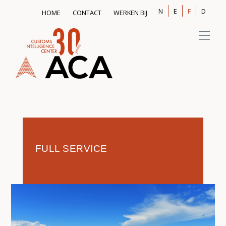
TOPMENU
N
E
F
D
HOME
CONTACT
WERKEN BIJ
FULL SERVICE