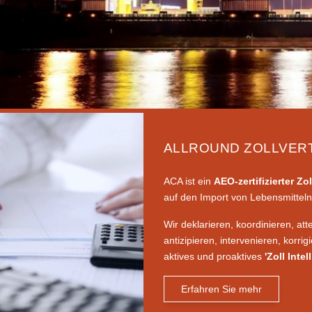
ALLROUND ZOLLVER
ACA ist ein
AEO-zertifizierter Zol
auf den Import von Lebensmitteln 
Wir deklarieren, koordinieren, atte
antizipieren, intervenieren, korrig
aktives und proaktives
'Zoll Inte
Erfahren Sie mehr