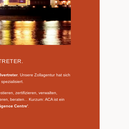
TRETER.
lvertreter
. Unsere Zollagentur hat sich
spezialisiert.
stieren, zertifizieren, verwalten,
ieren, beraten... Kurzum: ACA ist ein
lligence Centre'
.