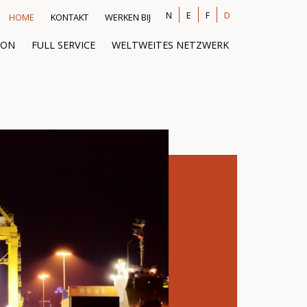
N
E
F
D
HOME
KONTAKT
WERKEN BIJ
ION
FULL SERVICE
WELTWEITES NETZWERK